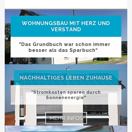
WOHNUNGSBAU MIT HERZ UND
VERSTAND
"Das Grundbuch war schon immer
besser als das Sparbuch“
Modern & Simple
MEHR INFOS
NACHHALTIGES LEBEN ZUHAUSE
Lorem ipsum dolor sit amet, consectetuer adipiscing
elit. Aenean commodo ligula eget dolor.
"Stromkosten sparen durch
Sonnenenergie“
MEHR INFOS
MEHR INFOS