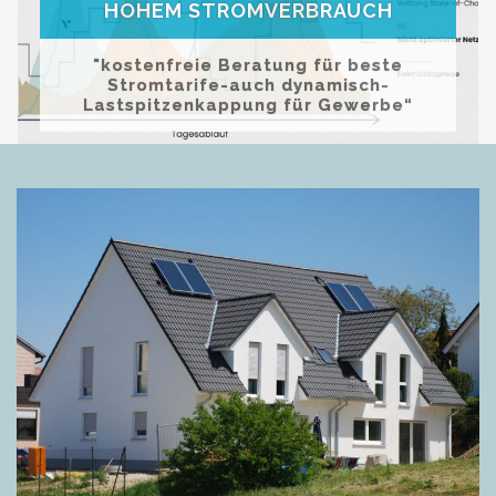
HOHEM STROMVERBRAUCH
Your e-Mail
*
"kostenfreie Beratung für beste
Stromtarife-auch dynamisch-
Lastspitzenkappung für Gewerbe“
Message
*
MEHR INFOS
Send a copy of this email to me
Captcha
*
Was ist die Summe aus 6 und 9?
Login