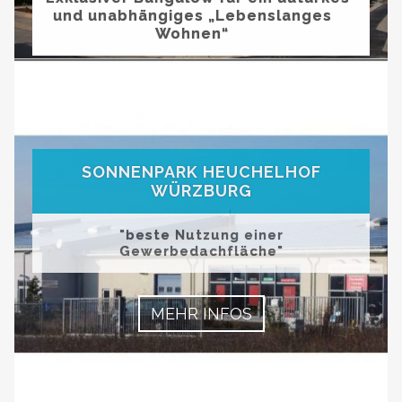
MEHR INFOS
und unabhängiges „Lebenslanges
Wohnen“
MEHR INFOS
SONNENPARK HEUCHELHOF
WÜRZBURG
"beste Nutzung einer
Gewerbedachfläche"
Good Service
Lorem ipsum dolor sit amet, consectetuer adipiscing
MEHR INFOS
elit. Aenean commodo ligula eget dolor.
MEHR INFOS