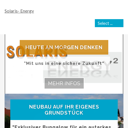
Solaris- Energy
HEUTE AN MORGEN DENKEN
"Mit uns in eine sichere Zukunft“
MEHR INFOS
Web Projects
NEUBAU AUF IHR EIGENES
Lorem ipsum dolor sit amet, consectetuer adipiscing
GRUNDSTÜCK
elit. Aenean commodo ligula eget dolor.
"Exklusiver Bungalow für ein autarkes